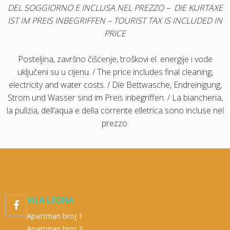
DEL SOGGIORNO E INCLUSA NEL PREZZO – DIE KURTAXE
IST IM PREIS INBEGRIFFEN – TOURIST TAX IS INCLUDED IN
PRICE
Posteljina, završno čišćenje, troškovi el. energije i vode
uključeni su u cijenu. / The price includes final cleaning,
electricity and water costs. / Die Bettwasche, Endreinigung,
Strom und Wasser sind im Preis inbegriffen. / La biancheria,
la pulizia, dell’aqua e della corrente elletrica sono incluse nel
prezzo.
VILA LEONA

Apartman broj 1
Apartman broj 2