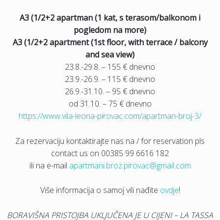
A3 (1/2+2 apartman (1 kat, s terasom/balkonom i
pogledom na more)
A3 (1/2+2 apartment (1st floor, with terrace / balcony
and sea view)
23.8.-29.8. – 155 € dnevno
23.9.-26.9. – 115 € dnevno
26.9.-31.10. – 95 € dnevno
od 31.10. – 75 € dnevno
https://www.vila-leona-pirovac.com/apartman-broj-3/
Za rezervaciju kontaktirajte nas na / for reservation pls
contact us on 00385 99 6616 182
ili na e-mail
apartmani.broz.pirovac@gmail.com
Više informacija o samoj vili nađite
ovdje
!
BORAVIŠNA PRISTOJBA UKLJUČENA JE U CIJENI – LA TASSA